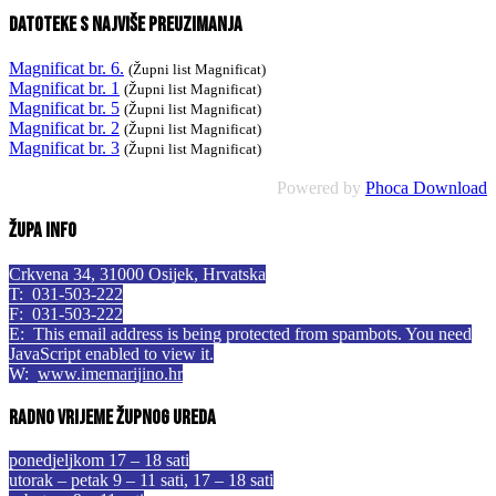
Datoteke s najviše preuzimanja
Magnificat br. 6.
(Župni list Magnificat)
Magnificat br. 1
(Župni list Magnificat)
Magnificat br. 5
(Župni list Magnificat)
Magnificat br. 2
(Župni list Magnificat)
Magnificat br. 3
(Župni list Magnificat)
Powered by
Phoca Download
Župa info
Crkvena 34, 31000 Osijek, Hrvatska
T: 031-503-222
F: 031-503-222
E:
This email address is being protected from spambots. You need
JavaScript enabled to view it.
W:
www.imemarijino.hr
Radno vrijeme župnog ureda
ponedjeljkom 17 – 18 sati
utorak – petak 9 – 11 sati, 17 – 18 sati