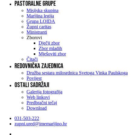
Pastoralne grupe
Misijska skupina
Marijina legija
Grupa LOIDA
Župni caritas
Ministranti
Zborovi
Dječji zbor
Zbor mladih
Mješoviti zbor
Čitači
Redovnička zajednica
Družba sestara milosrdnica Svetoga Vinka Paulskoga
Povijest
Ostali sadržaji
Galerija fotografija
Web linkovi
Predbračni tečaj
Download
031-503-222
zupni.ured@imemarijino.hr