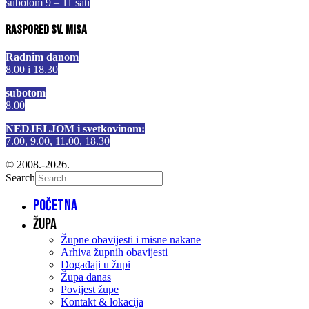
subotom 9 – 11 sati
Raspored sv. misa
Radnim danom
8.00 i 18.30
subotom
8.00
NEDJELJOM i svetkovinom:
7.00, 9.00, 11.00, 18.30
© 2008.-2026.
Search
Početna
Župa
Župne obavijesti i misne nakane
Arhiva župnih obavijesti
Događaji u župi
Župa danas
Povijest župe
Kontakt & lokacija