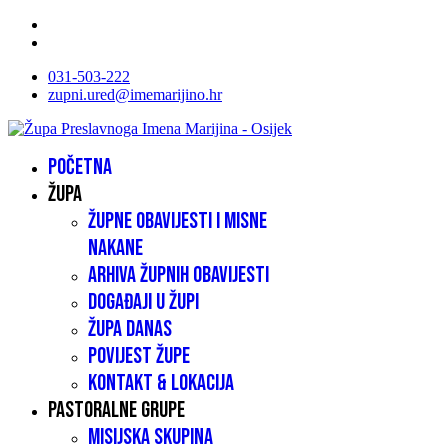
031-503-222
zupni.ured@imemarijino.hr
Početna
Župa
Župne obavijesti i misne
nakane
Arhiva župnih obavijesti
Događaji u župi
Župa danas
Povijest župe
Kontakt & lokacija
Pastoralne grupe
Misijska skupina