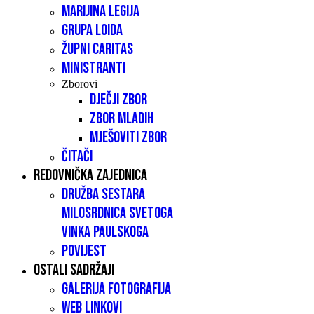
Marijina legija
Grupa LOIDA
Župni caritas
Ministranti
Zborovi
Dječji zbor
Zbor mladih
Mješoviti zbor
Čitači
Redovnička zajednica
Družba sestara
milosrdnica Svetoga
Vinka Paulskoga
Povijest
Ostali sadržaji
Galerija fotografija
Web linkovi