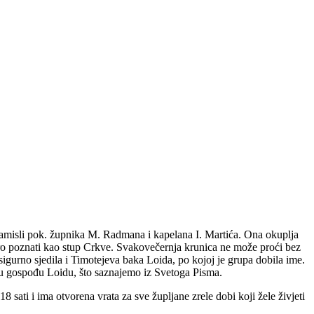
amisli pok. župnika M. Radmana i kapelana I. Martića. Ona okuplja
ro poznati kao stup Crkve. Svakovečernja krunica ne može proći bez
igurno sjedila i Timotejeva baka Loida, po kojoj je grupa dobila ime.
aru gospođu Loidu, što saznajemo iz Svetoga Pisma.
sati i ima otvorena vrata za sve župljane zrele dobi koji žele živjeti