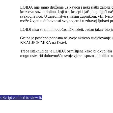
LOIDA nije samo druženje uz kavicu i neki slatki zalogaj
kroz ovu suznu dolinu, koji nas krijepi i jača, koji liječi
svakodnevicu. U zajedništvu s našim župnikom, vlč. Ivi
može živjeti u duhovnosti svoje vjere i u zdravoj ljubavi pr
LOIDI nisu strani ni hodočasnički izleti. Jedan takav bio
Grupa je posebno ponosna na svoje aktivno sudjelovanje
KRALJICE MIRA na Dravi.
Treba istaknuti da je LOIDA osmišljena kako bi okupljala
mogu ostvariti duhovnošću svoje vjere i spoznati koliko su
aScript enabled to view it.