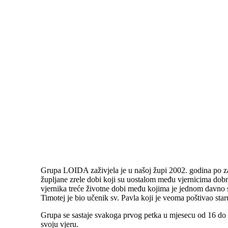
Grupa LOIDA zaživjela je u našoj župi 2002. godina po z
župljane zrele dobi koji su uostalom među vjernicima dob
vjernika treće životne dobi među kojima je jednom davno s
Timotej je bio učenik sv. Pavla koji je veoma poštivao st
Grupa se sastaje svakoga prvog petka u mjesecu od 16 do 18 
svoju vjeru.