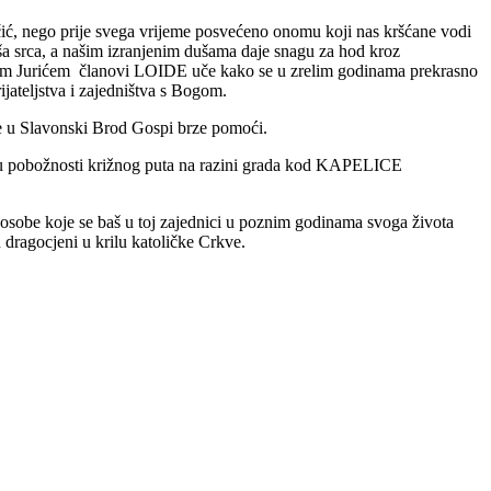
čić, nego prije svega vrijeme posvećeno onomu koji nas kršćane vodi
 naša srca, a našim izranjenim dušama daje snagu za hod kroz
com Jurićem članovi LOIDE uče kako se u zrelim godinama prekrasno
ijateljstva i zajedništva s Bogom.
 je u Slavonski Brod Gospi brze pomoći.
 u pobožnosti križnog puta na razini grada kod KAPELICE
 osobe koje se baš u toj zajednici u poznim godinama svoga života
 dragocjeni u krilu katoličke Crkve.