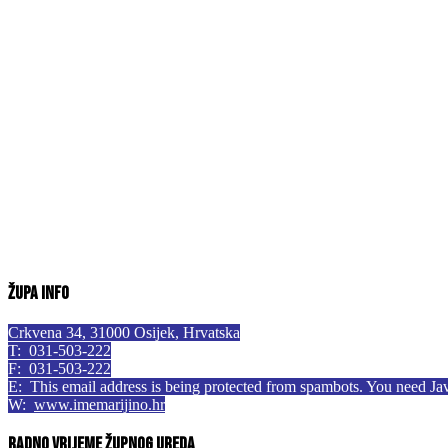
Župa info
Crkvena 34, 31000 Osijek, Hrvatska
T: 031-503-222
F: 031-503-222
E:
This email address is being protected from spambots. You need Jav
W:
www.imemarijino.hr
Radno vrijeme župnog ureda