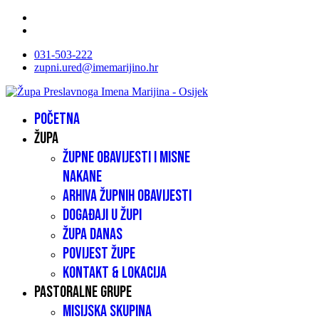
031-503-222
zupni.ured@imemarijino.hr
Početna
Župa
Župne obavijesti i misne
nakane
Arhiva župnih obavijesti
Događaji u župi
Župa danas
Povijest župe
Kontakt & lokacija
Pastoralne grupe
Misijska skupina