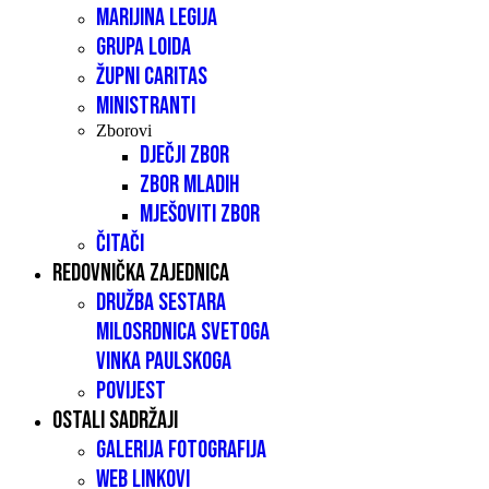
Marijina legija
Grupa LOIDA
Župni caritas
Ministranti
Zborovi
Dječji zbor
Zbor mladih
Mješoviti zbor
Čitači
Redovnička zajednica
Družba sestara
milosrdnica Svetoga
Vinka Paulskoga
Povijest
Ostali sadržaji
Galerija fotografija
Web linkovi