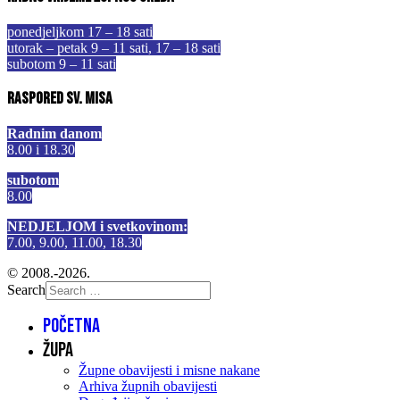
ponedjeljkom 17 – 18 sati
utorak – petak 9 – 11 sati, 17 – 18 sati
subotom 9 – 11 sati
Raspored sv. misa
Radnim danom
8.00 i 18.30
subotom
8.00
NEDJELJOM i svetkovinom:
7.00, 9.00, 11.00, 18.30
© 2008.-2026.
Search
Početna
Župa
Župne obavijesti i misne nakane
Arhiva župnih obavijesti