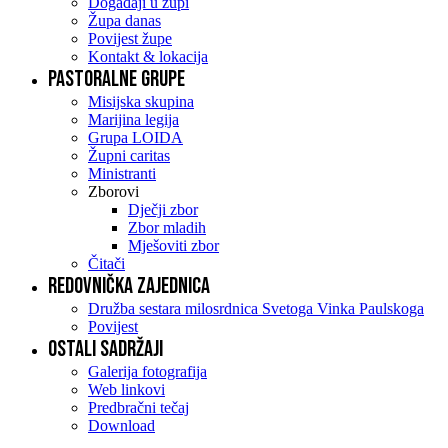
Događaji u župi
Župa danas
Povijest župe
Kontakt & lokacija
Pastoralne grupe
Misijska skupina
Marijina legija
Grupa LOIDA
Župni caritas
Ministranti
Zborovi
Dječji zbor
Zbor mladih
Mješoviti zbor
Čitači
Redovnička zajednica
Družba sestara milosrdnica Svetoga Vinka Paulskoga
Povijest
Ostali sadržaji
Galerija fotografija
Web linkovi
Predbračni tečaj
Download