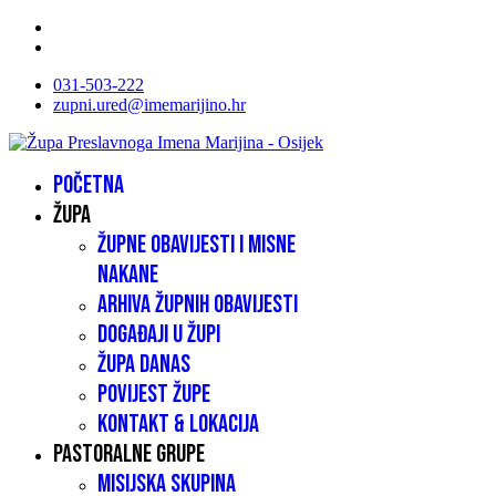
031-503-222
zupni.ured@imemarijino.hr
Početna
Župa
Župne obavijesti i misne
nakane
Arhiva župnih obavijesti
Događaji u župi
Župa danas
Povijest župe
Kontakt & lokacija
Pastoralne grupe
Misijska skupina