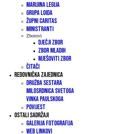
Marijina legija
Grupa LOIDA
Župni caritas
Ministranti
Zborovi
Dječji zbor
Zbor mladih
Mješoviti zbor
Čitači
Redovnička zajednica
Družba sestara
milosrdnica Svetoga
Vinka Paulskoga
Povijest
Ostali sadržaji
Galerija fotografija
Web linkovi