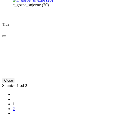
c_gospe_snjezne (20)
Title
Close
Stranica 1 od 2
1
2