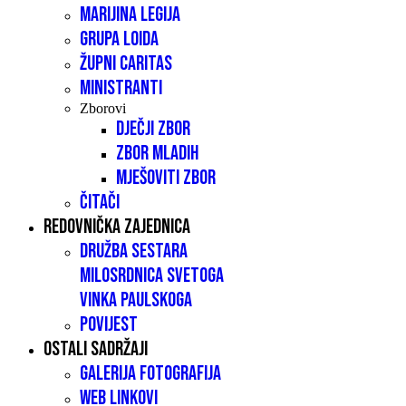
Marijina legija
Grupa LOIDA
Župni caritas
Ministranti
Zborovi
Dječji zbor
Zbor mladih
Mješoviti zbor
Čitači
Redovnička zajednica
Družba sestara
milosrdnica Svetoga
Vinka Paulskoga
Povijest
Ostali sadržaji
Galerija fotografija
Web linkovi