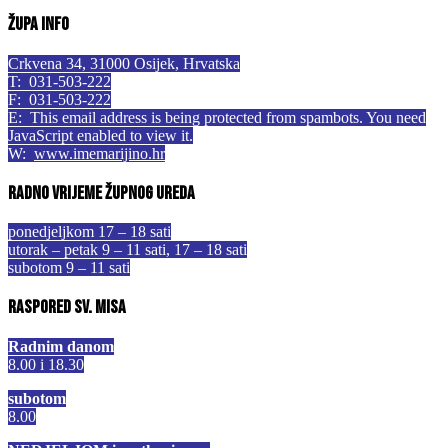
Župa info
Crkvena 34, 31000 Osijek, Hrvatska
T: 031-503-222
F: 031-503-222
E:
This email address is being protected from spambots. You need
JavaScript enabled to view it.
W:
www.imemarijino.hr
Radno vrijeme župnog ureda
ponedjeljkom 17 – 18 sati
utorak – petak 9 – 11 sati, 17 – 18 sati
subotom 9 – 11 sati
Raspored sv. misa
Radnim danom
8.00 i 18.30
subotom
8.00