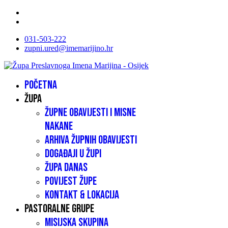
031-503-222
zupni.ured@imemarijino.hr
Početna
Župa
Župne obavijesti i misne
nakane
Arhiva župnih obavijesti
Događaji u župi
Župa danas
Povijest župe
Kontakt & lokacija
Pastoralne grupe
Misijska skupina