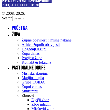
NEDJELJOM i svetkovinom:
7.00, 9.00, 11.00, 18.30
© 2008.-2026.
Search
Početna
Župa
Župne obavijesti i misne nakane
Arhiva župnih obavijesti
Događaji u župi
Župa danas
Povijest župe
Kontakt & lokacija
Pastoralne grupe
Misijska skupina
Marijina legija
Grupa LOIDA
Župni caritas
Ministranti
Zborovi
Dječji zbor
Zbor mladih
Mješoviti zbor