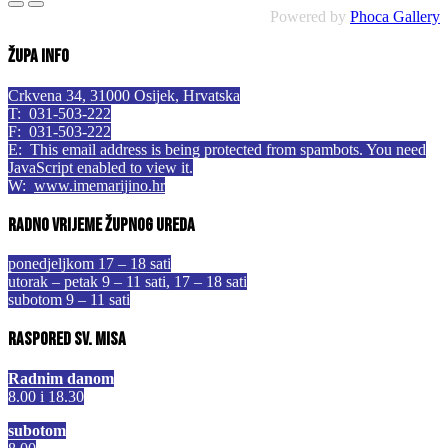
Powered by
Phoca Gallery
Župa info
Crkvena 34, 31000 Osijek, Hrvatska
T: 031-503-222
F: 031-503-222
E:
This email address is being protected from spambots. You need
JavaScript enabled to view it.
W:
www.imemarijino.hr
Radno vrijeme župnog ureda
ponedjeljkom 17 – 18 sati
utorak – petak 9 – 11 sati, 17 – 18 sati
subotom 9 – 11 sati
Raspored sv. misa
Radnim danom
8.00 i 18.30
subotom