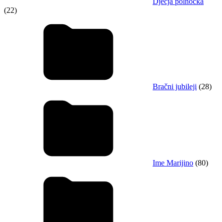
Dječja polnoćka
(22)
Bračni jubileji
(28)
Ime Marijino
(80)