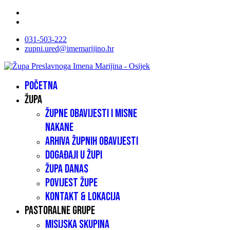
031-503-222
zupni.ured@imemarijino.hr
Početna
Župa
Župne obavijesti i misne
nakane
Arhiva župnih obavijesti
Događaji u župi
Župa danas
Povijest župe
Kontakt & lokacija
Pastoralne grupe
Misijska skupina