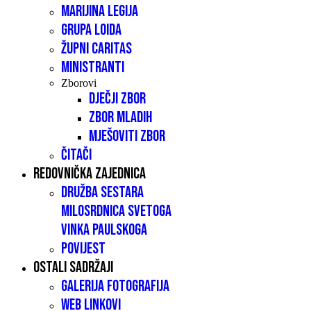
Marijina legija
Grupa LOIDA
Župni caritas
Ministranti
Zborovi
Dječji zbor
Zbor mladih
Mješoviti zbor
Čitači
Redovnička zajednica
Družba sestara
milosrdnica Svetoga
Vinka Paulskoga
Povijest
Ostali sadržaji
Galerija fotografija
Web linkovi