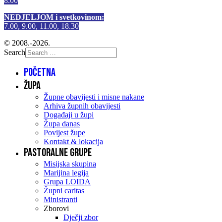
8.00
NEDJELJOM i svetkovinom:
7.00, 9.00, 11.00, 18.30
© 2008.-2026.
Search
Početna
Župa
Župne obavijesti i misne nakane
Arhiva župnih obavijesti
Događaji u župi
Župa danas
Povijest župe
Kontakt & lokacija
Pastoralne grupe
Misijska skupina
Marijina legija
Grupa LOIDA
Župni caritas
Ministranti
Zborovi
Dječji zbor