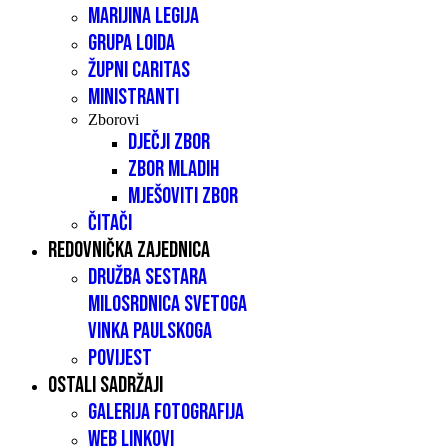
Marijina legija
Grupa LOIDA
Župni caritas
Ministranti
Zborovi
Dječji zbor
Zbor mladih
Mješoviti zbor
Čitači
Redovnička zajednica
Družba sestara
milosrdnica Svetoga
Vinka Paulskoga
Povijest
Ostali sadržaji
Galerija fotografija
Web linkovi