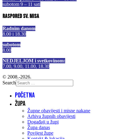
subotom 9 – 11 sati
Raspored sv. misa
Radnim danom
8.00 i 18.30
subotom
8.00
NEDJELJOM i svetkovinom:
7.00, 9.00, 11.00, 18.30
© 2008.-2026.
Search
Početna
Župa
Župne obavijesti i misne nakane
Arhiva župnih obavijesti
Događaji u župi
Župa danas
Povijest župe
Kontakt & lokacija