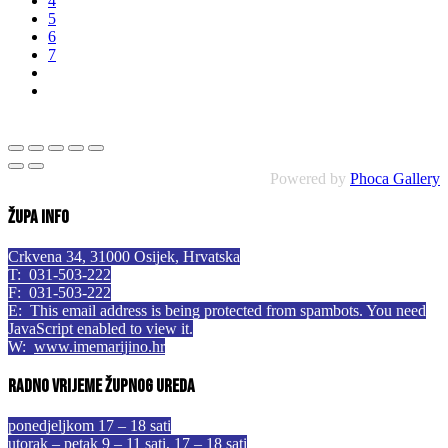
4
5
6
7
Powered by
Phoca Gallery
Župa info
Crkvena 34, 31000 Osijek, Hrvatska
T: 031-503-222
F: 031-503-222
E:
This email address is being protected from spambots. You need
JavaScript enabled to view it.
W:
www.imemarijino.hr
Radno vrijeme župnog ureda
ponedjeljkom 17 – 18 sati
utorak – petak 9 – 11 sati, 17 – 18 sati