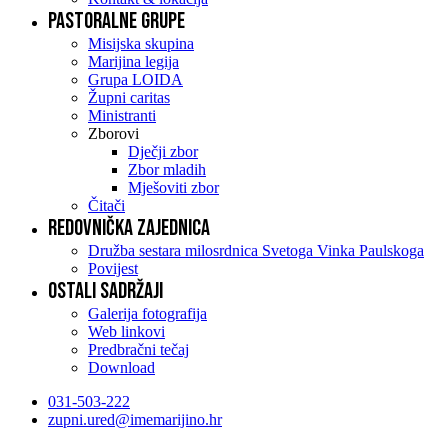
Pastoralne grupe
Misijska skupina
Marijina legija
Grupa LOIDA
Župni caritas
Ministranti
Zborovi
Dječji zbor
Zbor mladih
Mješoviti zbor
Čitači
Redovnička zajednica
Družba sestara milosrdnica Svetoga Vinka Paulskoga
Povijest
Ostali sadržaji
Galerija fotografija
Web linkovi
Predbračni tečaj
Download
031-503-222
zupni.ured@imemarijino.hr