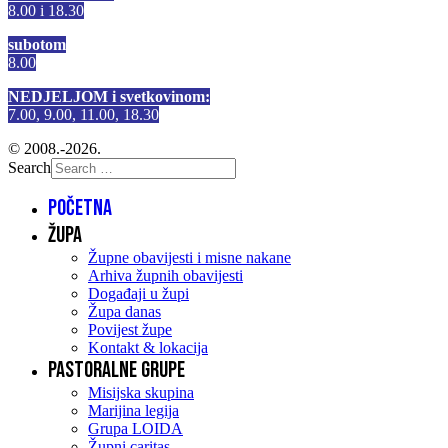
8.00 i 18.30
subotom
8.00
NEDJELJOM i svetkovinom:
7.00, 9.00, 11.00, 18.30
© 2008.-2026.
Search
Početna
Župa
Župne obavijesti i misne nakane
Arhiva župnih obavijesti
Događaji u župi
Župa danas
Povijest župe
Kontakt & lokacija
Pastoralne grupe
Misijska skupina
Marijina legija
Grupa LOIDA
Župni caritas