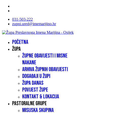
031-503-222
zupni.ured@imemarijino.hr
Početna
Župa
Župne obavijesti i misne
nakane
Arhiva župnih obavijesti
Događaji u župi
Župa danas
Povijest župe
Kontakt & lokacija
Pastoralne grupe
Misijska skupina