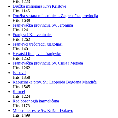
Hits: 1223
Družba misionara Krvi Kristove
Hits: 1145
Družba sestara milosrdnica - Zagrebačka provincija
Hits: 1639
Franjevačka provincija Sv. Jeronima
Hits: 1241
Franjevci Konventualci
Hits: 1262
Franjevci trećoredci glagoljaši
Hits: 1401
Hrvatski franjevci i franjevke
Hits: 1252
Franjevačka provincija Sv. Ćirila i Metoda
Hits: 1262
Isusovci
Hits: 1358
Kapucinska prov. Sv. Leopolda Bogdana Mandića
Hits: 1545
Karmel
Hits: 1224
Red bosonogih karmelićana
Hits: 1178
Milosrdne sestre Sv. Križa - Đakovo
Hits: 1499