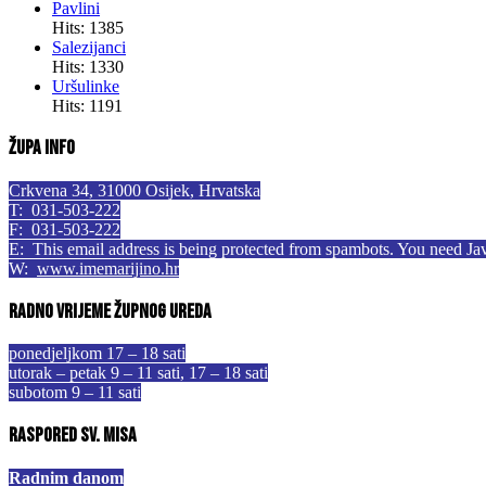
Pavlini
Hits: 1385
Salezijanci
Hits: 1330
Uršulinke
Hits: 1191
Župa info
Crkvena 34, 31000 Osijek, Hrvatska
T: 031-503-222
F: 031-503-222
E:
This email address is being protected from spambots. You need Jav
W:
www.imemarijino.hr
Radno vrijeme župnog ureda
ponedjeljkom 17 – 18 sati
utorak – petak 9 – 11 sati, 17 – 18 sati
subotom 9 – 11 sati
Raspored sv. misa
Radnim danom