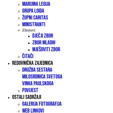
Marijina legija
Grupa LOIDA
Župni caritas
Ministranti
Zborovi
Dječji zbor
Zbor mladih
Mješoviti zbor
Čitači
Redovnička zajednica
Družba sestara
milosrdnica Svetoga
Vinka Paulskoga
Povijest
Ostali sadržaji
Galerija fotografija
Web linkovi