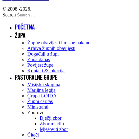
© 2008.-2026.
Search
Početna
Župa
Župne obavijesti i misne nakane
Arhiva župnih obavijesti
Događaji u župi
Župa danas
Povijest župe
Kontakt & lokacija
Pastoralne grupe
Misijska skupina
Marijina legija
Grupa LOIDA
Župni caritas
Ministranti
Zborovi
Dječji zbor
Zbor mladih
Mješoviti zbor
Čitači