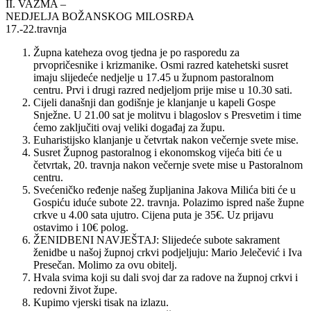
II. VAZMA –
NEDJELJA BOŽANSKOG MILOSRĐA
17.-22.travnja
Župna kateheza ovog tjedna je po rasporedu za
prvopričesnike i krizmanike. Osmi razred katehetski susret
imaju slijedeće nedjelje u 17.45 u župnom pastoralnom
centru. Prvi i drugi razred nedjeljom prije mise u 10.30 sati.
Cijeli današnji dan godišnje je klanjanje u kapeli Gospe
Snježne. U 21.00 sat je molitvu i blagoslov s Presvetim i time
ćemo zaključiti ovaj veliki događaj za župu.
Euharistijsko klanjanje u četvrtak nakon večernje svete mise.
Susret Župnog pastoralnog i ekonomskog vijeća biti će u
četvrtak, 20. travnja nakon večernje svete mise u Pastoralnom
centru.
Svećeničko ređenje našeg župljanina Jakova Milića biti će u
Gospiću iduće subote 22. travnja. Polazimo ispred naše župne
crkve u 4.00 sata ujutro. Cijena puta je 35€. Uz prijavu
ostavimo i 10€ polog.
ŽENIDBENI NAVJEŠTAJ: Slijedeće subote sakrament
ženidbe u našoj župnoj crkvi podjeljuju: Mario Jelečević i Iva
Presečan. Molimo za ovu obitelj.
Hvala svima koji su dali svoj dar za radove na župnoj crkvi i
redovni život župe.
Kupimo vjerski tisak na izlazu.