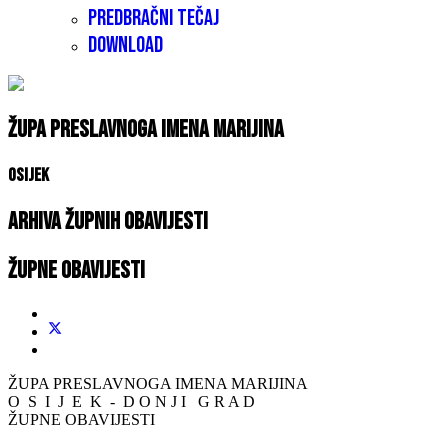
Predbračni tečaj
Download
Župa Preslavnoga Imena Marijina
Osijek
Arhiva župnih obavijesti
Župne obavijesti
ŽUPA PRESLAVNOGA IMENA MARIJINA
O S I J E K - D O N J I G R A D
ŽUPNE OBAVIJESTI