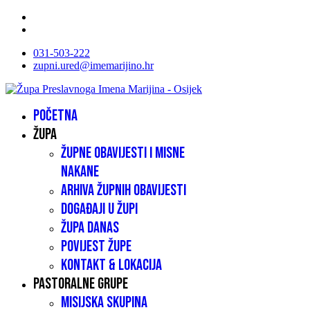
031-503-222
zupni.ured@imemarijino.hr
Početna
Župa
Župne obavijesti i misne
nakane
Arhiva župnih obavijesti
Događaji u župi
Župa danas
Povijest župe
Kontakt & lokacija
Pastoralne grupe
Misijska skupina