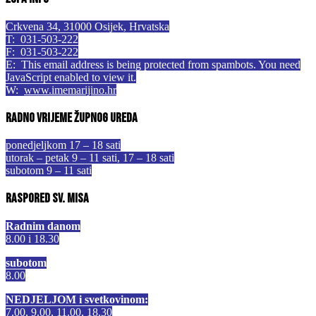
Crkvena 34, 31000 Osijek, Hrvatska
T: 031-503-222
F: 031-503-222
E:
This email address is being protected from spambots. You need
JavaScript enabled to view it.
W:
www.imemarijino.hr
Radno vrijeme župnog ureda
ponedjeljkom 17 – 18 sati
utorak – petak 9 – 11 sati, 17 – 18 sati
subotom 9 – 11 sati
Raspored sv. misa
Radnim danom
8.00 i 18.30
subotom
8.00
NEDJELJOM i svetkovinom:
7.00, 9.00, 11.00, 18.30