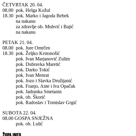
ČETVRTAK 20. 04.
08.00 pok. Helga Kožul
18.30 pok. Marko i Jagoda Bebek
na nakanu
za zdravlje ob. Muhvić i Bajić
na nakanu
PETAK 21. 04.
08.00 pok. Jure Omrčen
18.30 pok. Željko Krstonošić
pok. Ivan Marjanović Zulim
pok. Dubravka Maretić
pok. Darko Tokić
pok. Ivan Menrat
pok. Jozo i Slavka Družijanić
pok. Franjo, Ante i Iva Opačak
pok. Jadranka Smetanin
pok. ob. Škorić
pok. Radoslav i Tomislav Grgić
SUBOTA 22. 04.
08.00 GOSPA SNJEŽNA
pok. ob. Lulić
Župa info