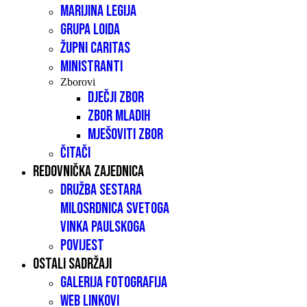
Marijina legija
Grupa LOIDA
Župni caritas
Ministranti
Zborovi
Dječji zbor
Zbor mladih
Mješoviti zbor
Čitači
Redovnička zajednica
Družba sestara
milosrdnica Svetoga
Vinka Paulskoga
Povijest
Ostali sadržaji
Galerija fotografija
Web linkovi