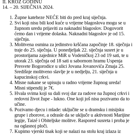
II. KROZ GODINU
14. – 20. SIJEČNJA 2024.
Župne kateheze NEĆE biti do pred kraj siječnja.
Svi koji nisu bili kod kuće u vrijeme blagoslova mogu se u
župnom uredu prijaviti za naknadni blagoslov. Dogovorit
ćemo dan i vrijeme dolaska. Naknadni blagoslov je od 15.
siječnja.
Molitvena osmina za jedinstvo kršćana započinje 18. siječnja i
traje do 25. siječnja. U ponedjeljak 22. siječnja susret je u
prostorijama zajednice MiR u Vodeničkoj 23 od 19 sati, te u
utorak 23. siječnja od 18 sati u sabornom hramu Uspenja
Presvete Bogorodice u ulici Jovana Jovanovića Zmaja 25.
Središnje molitveno slavlje je u nedjelju, 21. siječnja u
kapucinskoj crkvi.
Misne nakane se upisuju u radno vrijeme župnog ureda!
Misni stipendij je 7€.
Hvala svima koji su dali svoj dar za radove na župnoj crkvi i
redovni život župe - lukno. One koji još nisu pozivamo da to
učine.
Pozivamo djecu i mlade: uključite se u dramsku i misijsku
grupe i zborove, a odrasle da se uključe u aktivnosti Marijine
legije, Taizé i Obiteljske molitve. Raspored susreta i proba je
na oglasnoj ploči.
Kupimo vjerski tisak koji se nalazi na stolu kraj izlaza iz