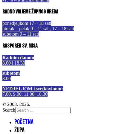
Radno vrijeme župnog ureda
ponedjeljkom 17 – 18 sati
utorak – petak 9 – 11 sati, 17 – 18 sati
subotom 9 – 11 sati
Raspored sv. misa
Radnim danom
8.00 i 18.30
subotom
8.00
NEDJELJOM i svetkovinom:
7.00, 9.00, 11.00, 18.30
© 2008.-2026.
Search
Početna
Župa