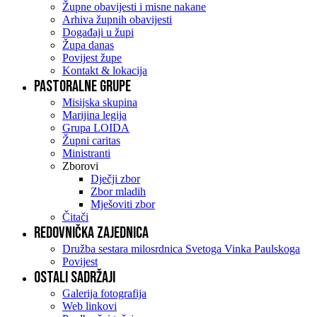
Župne obavijesti i misne nakane
Arhiva župnih obavijesti
Događaji u župi
Župa danas
Povijest župe
Kontakt & lokacija
Pastoralne grupe
Misijska skupina
Marijina legija
Grupa LOIDA
Župni caritas
Ministranti
Zborovi
Dječji zbor
Zbor mladih
Mješoviti zbor
Čitači
Redovnička zajednica
Družba sestara milosrdnica Svetoga Vinka Paulskoga
Povijest
Ostali sadržaji
Galerija fotografija
Web linkovi