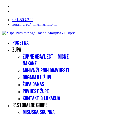
031-503-222
zupni.ured@imemarijino.hr
Početna
Župa
Župne obavijesti i misne
nakane
Arhiva župnih obavijesti
Događaji u župi
Župa danas
Povijest župe
Kontakt & lokacija
Pastoralne grupe
Misijska skupina