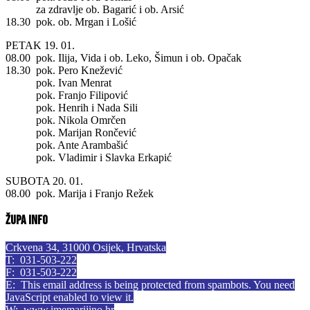
za zdravlje ob. Bagarić i ob. Arsić
18.30 pok. ob. Mrgan i Lošić
PETAK 19. 01.
08.00 pok. Ilija, Vida i ob. Leko, Šimun i ob. Opačak
18.30 pok. Pero Knežević
pok. Ivan Menrat
pok. Franjo Filipović
pok. Henrih i Nada Sili
pok. Nikola Omrčen
pok. Marijan Rončević
pok. Ante Arambašić
pok. Vladimir i Slavka Erkapić
SUBOTA 20. 01.
08.00 pok. Marija i Franjo Režek
Župa info
Crkvena 34, 31000 Osijek, Hrvatska
T: 031-503-222
F: 031-503-222
E:
This email address is being protected from spambots. You need
JavaScript enabled to view it.
W:
www.imemarijino.hr