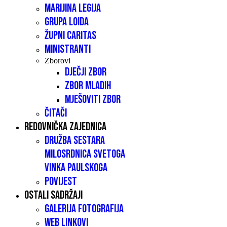
Marijina legija
Grupa LOIDA
Župni caritas
Ministranti
Zborovi
Dječji zbor
Zbor mladih
Mješoviti zbor
Čitači
Redovnička zajednica
Družba sestara
milosrdnica Svetoga
Vinka Paulskoga
Povijest
Ostali sadržaji
Galerija fotografija
Web linkovi