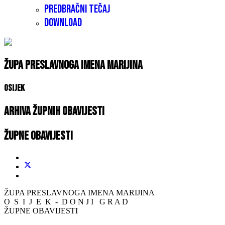
Predbračni tečaj
Download
Župa Preslavnoga Imena Marijina
Osijek
Arhiva župnih obavijesti
Župne obavijesti
ŽUPA PRESLAVNOGA IMENA MARIJINA
O S I J E K - D O N J I G R A D
ŽUPNE OBAVIJESTI