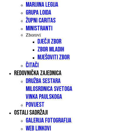
Marijina legija
Grupa LOIDA
Župni caritas
Ministranti
Zborovi
Dječji zbor
Zbor mladih
Mješoviti zbor
Čitači
Redovnička zajednica
Družba sestara
milosrdnica Svetoga
Vinka Paulskoga
Povijest
Ostali sadržaji
Galerija fotografija
Web linkovi