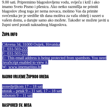
9.00 sati. Pripremimo blagoslovljenu vodu, svijeću i križ i ako
imamo Sveto Pismo i pšenicu. Ako netko razmišlja ne primiti
blagoslov zbog toga jer nema novaca, molimo Vas da primite
svećenika jer je središte tih dana molitva za vašu obitelj i susret u
vašem domu, a darujte samo ako možete. Također se možete javiti u
župni ured poradi naknadnog blagoslova.
Župa info
Crkvena 34, 31000 Osijek, Hrvatska
T: 031-503-222
F: 031-503-222
E:
This email address is being protected from spambots. You need
JavaScript enabled to view it.
W:
www.imemarijino.hr
Radno vrijeme župnog ureda
ponedjeljkom 17 – 18 sati
utorak – petak 9 – 11 sati, 17 – 18 sati
subotom 9 – 11 sati
Raspored sv. misa