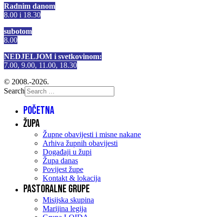
Radnim danom
8.00 i 18.30
subotom
8.00
NEDJELJOM i svetkovinom:
7.00, 9.00, 11.00, 18.30
© 2008.-2026.
Search
Početna
Župa
Župne obavijesti i misne nakane
Arhiva župnih obavijesti
Događaji u župi
Župa danas
Povijest župe
Kontakt & lokacija
Pastoralne grupe
Misijska skupina
Marijina legija