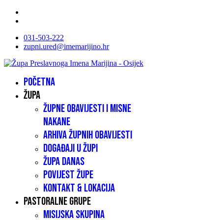
031-503-222
zupni.ured@imemarijino.hr
Početna
Župa
Župne obavijesti i misne
nakane
Arhiva župnih obavijesti
Događaji u župi
Župa danas
Povijest župe
Kontakt & lokacija
Pastoralne grupe
Misijska skupina