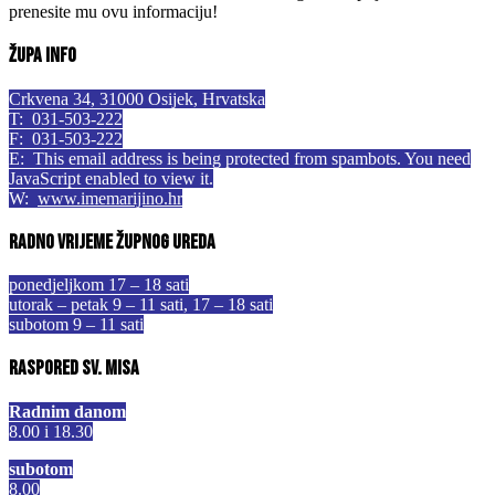
prenesite mu ovu informaciju!
Župa info
Crkvena 34, 31000 Osijek, Hrvatska
T: 031-503-222
F: 031-503-222
E:
This email address is being protected from spambots. You need
JavaScript enabled to view it.
W:
www.imemarijino.hr
Radno vrijeme župnog ureda
ponedjeljkom 17 – 18 sati
utorak – petak 9 – 11 sati, 17 – 18 sati
subotom 9 – 11 sati
Raspored sv. misa
Radnim danom
8.00 i 18.30
subotom
8.00