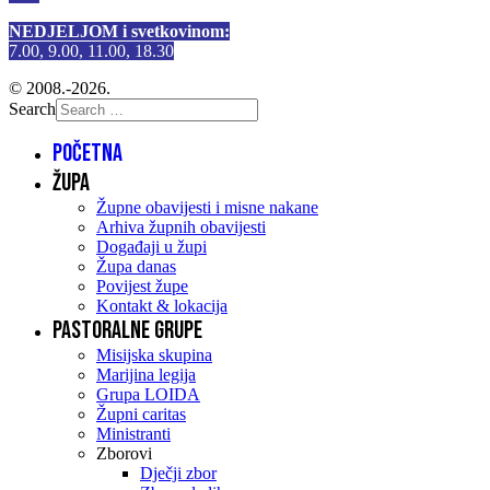
NEDJELJOM i svetkovinom:
7.00, 9.00, 11.00, 18.30
© 2008.-2026.
Search
Početna
Župa
Župne obavijesti i misne nakane
Arhiva župnih obavijesti
Događaji u župi
Župa danas
Povijest župe
Kontakt & lokacija
Pastoralne grupe
Misijska skupina
Marijina legija
Grupa LOIDA
Župni caritas
Ministranti
Zborovi
Dječji zbor