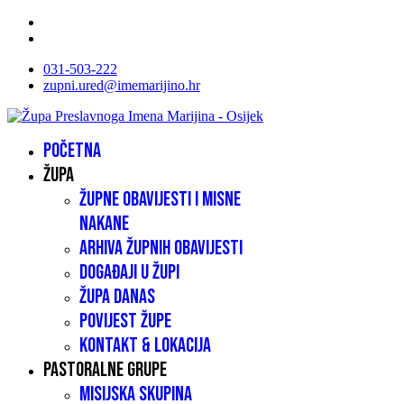
031-503-222
zupni.ured@imemarijino.hr
Početna
Župa
Župne obavijesti i misne
nakane
Arhiva župnih obavijesti
Događaji u župi
Župa danas
Povijest župe
Kontakt & lokacija
Pastoralne grupe
Misijska skupina