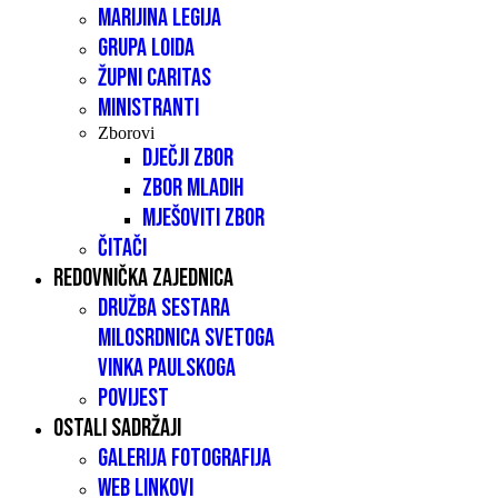
Marijina legija
Grupa LOIDA
Župni caritas
Ministranti
Zborovi
Dječji zbor
Zbor mladih
Mješoviti zbor
Čitači
Redovnička zajednica
Družba sestara
milosrdnica Svetoga
Vinka Paulskoga
Povijest
Ostali sadržaji
Galerija fotografija
Web linkovi