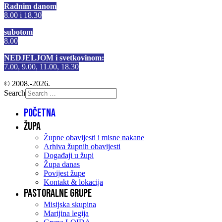
Radnim danom
8.00 i 18.30
subotom
8.00
NEDJELJOM i svetkovinom:
7.00, 9.00, 11.00, 18.30
© 2008.-2026.
Search
Početna
Župa
Župne obavijesti i misne nakane
Arhiva župnih obavijesti
Događaji u župi
Župa danas
Povijest župe
Kontakt & lokacija
Pastoralne grupe
Misijska skupina
Marijina legija