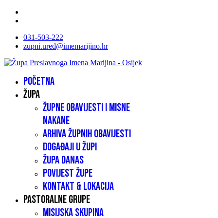
031-503-222
zupni.ured@imemarijino.hr
Početna
Župa
Župne obavijesti i misne
nakane
Arhiva župnih obavijesti
Događaji u župi
Župa danas
Povijest župe
Kontakt & lokacija
Pastoralne grupe
Misijska skupina