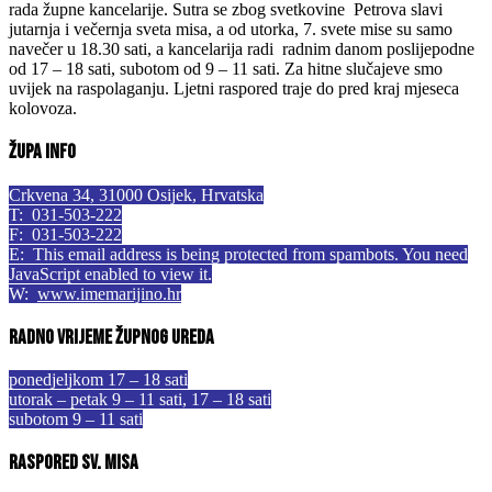
rada župne kancelarije. Sutra se zbog svetkovine Petrova slavi
jutarnja i večernja sveta misa, a od utorka, 7. svete mise su samo
navečer u 18.30 sati, a kancelarija radi radnim danom poslijepodne
od 17 – 18 sati, subotom od 9 – 11 sati. Za hitne slučajeve smo
uvijek na raspolaganju. Ljetni raspored traje do pred kraj mjeseca
kolovoza.
Župa info
Crkvena 34, 31000 Osijek, Hrvatska
T: 031-503-222
F: 031-503-222
E:
This email address is being protected from spambots. You need
JavaScript enabled to view it.
W:
www.imemarijino.hr
Radno vrijeme župnog ureda
ponedjeljkom 17 – 18 sati
utorak – petak 9 – 11 sati, 17 – 18 sati
subotom 9 – 11 sati
Raspored sv. misa