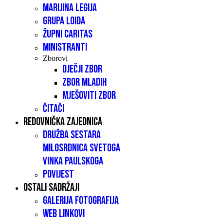
Marijina legija
Grupa LOIDA
Župni caritas
Ministranti
Zborovi
Dječji zbor
Zbor mladih
Mješoviti zbor
Čitači
Redovnička zajednica
Družba sestara
milosrdnica Svetoga
Vinka Paulskoga
Povijest
Ostali sadržaji
Galerija fotografija
Web linkovi