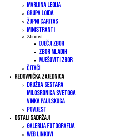
Marijina legija
Grupa LOIDA
Župni caritas
Ministranti
Zborovi
Dječji zbor
Zbor mladih
Mješoviti zbor
Čitači
Redovnička zajednica
Družba sestara
milosrdnica Svetoga
Vinka Paulskoga
Povijest
Ostali sadržaji
Galerija fotografija
Web linkovi