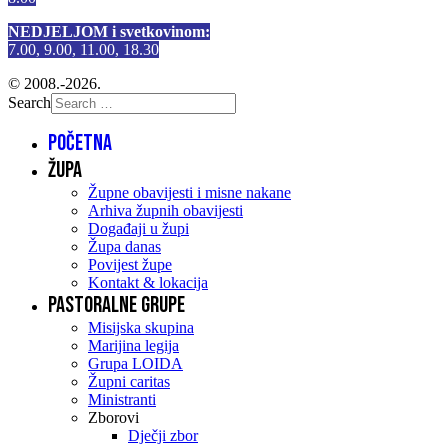
NEDJELJOM i svetkovinom:
7.00, 9.00, 11.00, 18.30
© 2008.-2026.
Search
Početna
Župa
Župne obavijesti i misne nakane
Arhiva župnih obavijesti
Događaji u župi
Župa danas
Povijest župe
Kontakt & lokacija
Pastoralne grupe
Misijska skupina
Marijina legija
Grupa LOIDA
Župni caritas
Ministranti
Zborovi
Dječji zbor