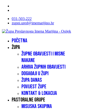
031-503-222
zupni.ured@imemarijino.hr
Početna
Župa
Župne obavijesti i misne
nakane
Arhiva župnih obavijesti
Događaji u župi
Župa danas
Povijest župe
Kontakt & lokacija
Pastoralne grupe
Misijska skupina