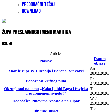
Predbračni tečaj
Download
Župa Preslavnoga Imena Marijina
Osijek
Articles
Datum
Naslov
objave
Sat
Zbor iz župe sv. Euzebija i Poliona, Vinkovci
28.02.2026.
Fri
Pobožnost križnog puta
27.02.2026.
Okrugli stol na temu „Kako ljubiti Boga i čovjeka
Thu
u suvremenom svijetu?“
26.02.2026.
Wed
Hodočašće Putovima Apostola na Cipar
25.02.2026.
Tue
Biblijski susret