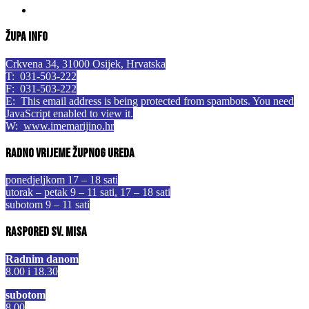
Župa info
Crkvena 34, 31000 Osijek, Hrvatska
T: 031-503-222
F: 031-503-222
E:
This email address is being protected from spambots. You need
JavaScript enabled to view it.
W:
www.imemarijino.hr
Radno vrijeme župnog ureda
ponedjeljkom 17 – 18 sati
utorak – petak 9 – 11 sati, 17 – 18 sati
subotom 9 – 11 sati
Raspored sv. misa
Radnim danom
8.00 i 18.30
subotom
8.00